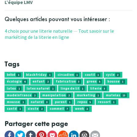
L’équipe LMV
Quelques articles pouvant vous intéresser :
4 choix pour une literie naturelle
Tout savoir sur le
markéting de la literie en ligne
Tags
bébé
blackfriday
circadien
coutil
cycle
1
1
1
1
2
écologie
enfant
fabrication
green
housse
6
2
3
5
1
latex
latex naturel
linge de lit
literie
1
1
1
3
madeinfrance
manipulation
marketing
matelas
2
2
1
13
mousse
naturel
parent
repos
ressort
1
3
1
5
1
santé
sieste
sommeil
week
1
2
7
2
Partager cette page