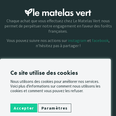
Chaque achat que vous effectuez chez Le Matelas Vert nous
permet de perpétuer notre engagement en faveur des forêts
françaises.
Vous pouvez suivre nos actions sur
instagram
et
facebook
,
n’hésitez pas à partager !
Ce site utilise des cookies
NAVIGATION
Parcourir
Nous utilisons des cookies pour améliorer nos services.
Guides
Voici plus d'informations sur comment nous utilisons les
Santé
cookies et comment vous pouvez les refuser.
Astuces
Boutique
Accepter
Paramètres
© 2026 Le Matelas Vert - Tous droits résérvés