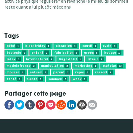
activité physique régulière" en revanche le milieu du sommeil
reste quant à lui plutôt méconnu
Tags
bébé
blackfriday
circadien
coutil
cycle
1
1
1
1
2
écologie
enfant
fabrication
green
housse
6
2
3
5
1
latex
latex naturel
linge de lit
literie
1
1
1
3
madeinfrance
manipulation
marketing
matelas
2
2
1
13
mousse
naturel
parent
repos
ressort
1
3
1
5
1
santé
sieste
sommeil
week
1
2
7
2
Partager cette page